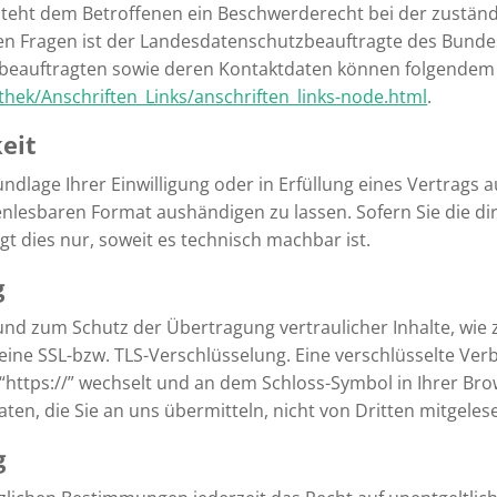
 steht dem Betroffenen ein Beschwerderecht bei der zustän
hen Fragen ist der Landesdatenschutzbeauftragte des Bun
hutzbeauftragten sowie deren Kontaktdaten können folgend
thek/Anschriften_Links/anschriften_links-node.html
.
eit
undlage Ihrer Einwilligung oder in Erfüllung eines Vertrags 
enlesbaren Format aushändigen zu lassen. Sofern Sie die d
t dies nur, soweit es technisch machbar ist.
g
und zum Schutz der Übertragung vertraulicher Inhalte, wie 
 eine SSL-bzw. TLS-Verschlüsselung. Eine verschlüsselte Ve
 “https://” wechselt und an dem Schloss-Symbol in Ihrer Bro
Daten, die Sie an uns übermitteln, nicht von Dritten mitgele
g