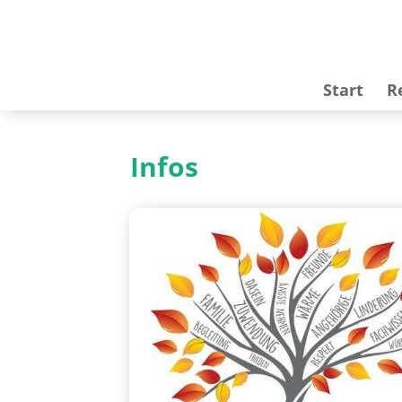
Start
R
Infos