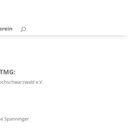
erein
 TMG:
chschwarzwald e.V.
ne Spanninger