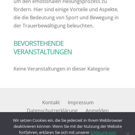
um den emotionalen Heilungsprozess zu
fördern. Hier sind einige Vorteile und Aspekte,
die die Bedeutung von Sport und Bewegung in
der Trauerbewältigung beleuchten.
BEVORSTEHENDE
VERANSTALTUNGEN
Keine Veranstaltungen in dieser Kategorie
Kontakt
Impressum
Datenschutzerklärung
Anmelden
Wir setzen Cookies ein, die Sie jederzeit in Ihrem Webbrowser
© 2026 Hospizbewegung Breisgau-
deaktivieren können. Wenn Sie mit der Nutzung der Website
Hochschwarzwald e.V.
fortfahren, erklären Sie sich mit unserer
Erklärung zum