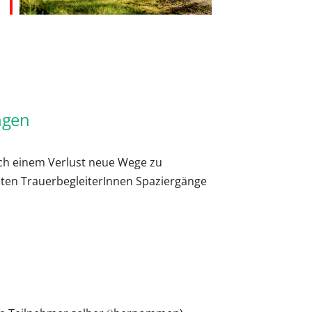
Office 365
Outlook Live
ngen
ch einem Verlust neue Wege zu
eten TrauerbegleiterInnen Spaziergänge