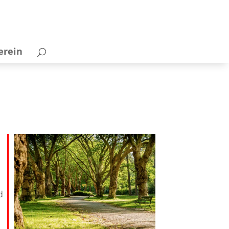
erein
d