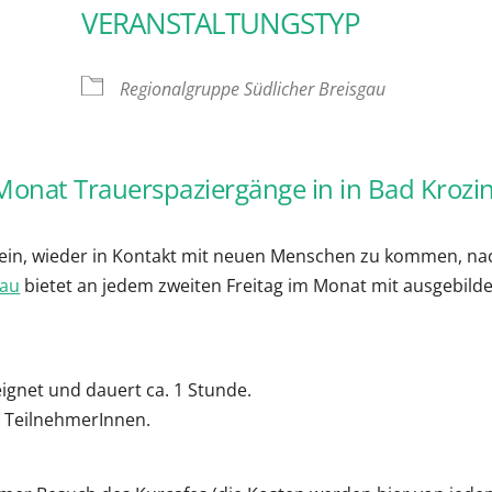
VERANSTALTUNGSTYP
oogle Kalender
iCalendar
Regionalgruppe Südlicher Breisgau
Monat Trauerspaziergänge in in Bad Krozi
sein, wieder in Kontakt mit neuen Menschen zu kommen, na
gau
bietet an jedem zweiten Freitag im Monat mit ausgebild
ignet und dauert ca. 1 Stunde.
n TeilnehmerInnen.