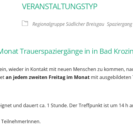
VERANSTALTUNGSTYP
oogle Kalender
iCalendar
Regionalgruppe Südlicher Breisgau
Spaziergang
Monat Trauerspaziergänge in in Bad Krozi
sein, wieder in Kontakt mit neuen Menschen zu kommen, na
tet
an jedem zweiten Freitag
im Monat
mit ausgebildeten 
eignet und dauert ca. 1 Stunde. Der Treffpunkt ist um 14 h
)
n TeilnehmerInnen.