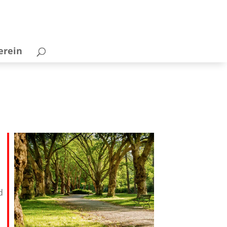
erein
d