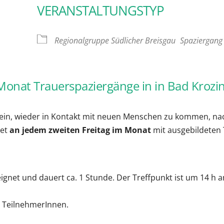
VERANSTALTUNGSTYP
oogle Kalender
iCalendar
Regionalgruppe Südlicher Breisgau
Spaziergang
Monat Trauerspaziergänge in in Bad Krozi
sein, wieder in Kontakt mit neuen Menschen zu kommen, na
tet
an jedem zweiten Freitag
im Monat
mit ausgebildeten 
eignet und dauert ca. 1 Stunde. Der Treffpunkt ist um 14 h
)
n TeilnehmerInnen.