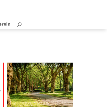
erein
d