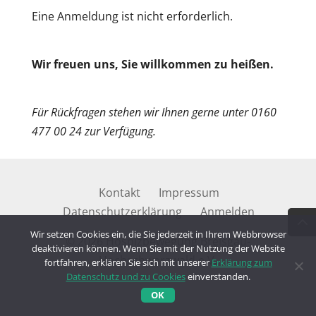
Eine Anmeldung ist nicht erforderlich.
Wir freuen uns, Sie willkommen zu heißen.
Für Rückfragen stehen wir Ihnen gerne unter 0160
477 00 24 zur Verfügung.
Kontakt
Impressum
Datenschutzerklärung
Anmelden
Wir setzen Cookies ein, die Sie jederzeit in Ihrem Webbrowser
© 2026 Hospizbewegung Breisgau-
deaktivieren können. Wenn Sie mit der Nutzung der Website
Hochschwarzwald e.V.
fortfahren, erklären Sie sich mit unserer
Erklärung zum
Datenschutz und zu Cookies
einverstanden.
OK