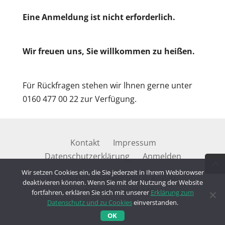
Eine Anmeldung ist nicht erforderlich.
Wir freuen uns, Sie willkommen zu heißen.
Für Rückfragen stehen wir lhnen gerne unter
0160 477 00 22 zur Verfügung.
Kontakt
Impressum
Datenschutzerklärung
Anmelden
Wir setzen Cookies ein, die Sie jederzeit in Ihrem Webbrowser
© 2026 Hospizbewegung Breisgau-
deaktivieren können. Wenn Sie mit der Nutzung der Website
Hochschwarzwald e.V.
fortfahren, erklären Sie sich mit unserer
Erklärung zum
Datenschutz und zu Cookies
einverstanden.
OK