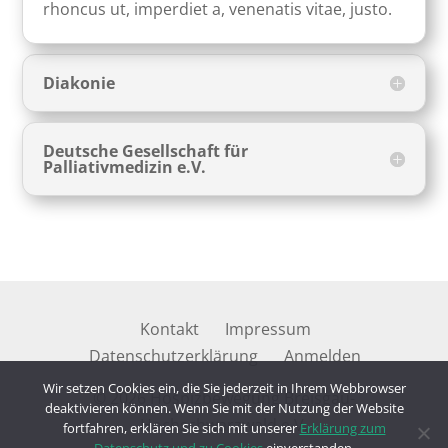
rhoncus ut, imperdiet a, venenatis vitae, justo.
Diakonie
Deutsche Gesellschaft für
Palliativmedizin e.V.
Kontakt
Impressum
Datenschutzerklärung
Anmelden
Wir setzen Cookies ein, die Sie jederzeit in Ihrem Webbrowser
© 2026 Hospizbewegung Breisgau-
deaktivieren können. Wenn Sie mit der Nutzung der Website
Hochschwarzwald e.V.
fortfahren, erklären Sie sich mit unserer
Erklärung zum