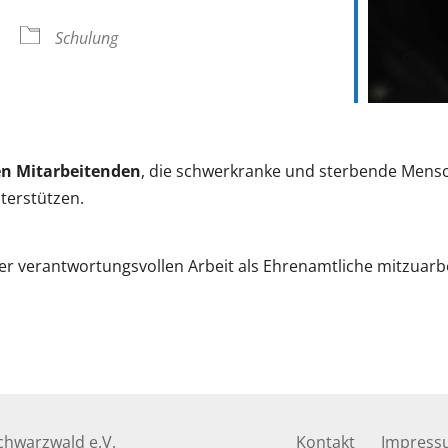
oogle Kalender
iCalendar
Schulung
n Mitarbeitenden
, die schwerkranke und sterbende Mensc
terstützen.
ser verantwortungsvollen Arbeit als Ehrenamtliche mitzuarbe
hwarzwald e.V.
Kontakt
Impress